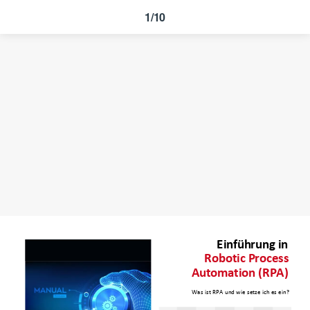
1/10
Einführung in
Robotic Process
Automation (RPA)
Was ist RPA und wie setze ich es ein?