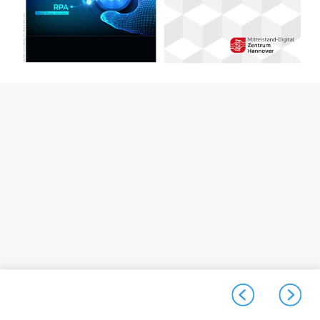
Quelle: Iurii Motov/shutterstock.com