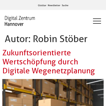
Glossar
Newsletter
Suche
Autor:
Robin Stöber
Zukunftsorientierte
Wertschöpfung durch
Digitale Wegenetzplanung