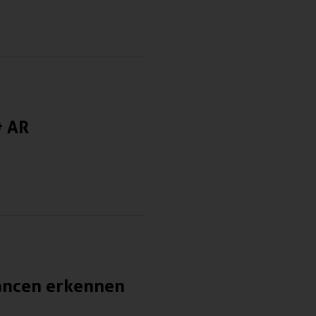
& AR
hancen erkennen