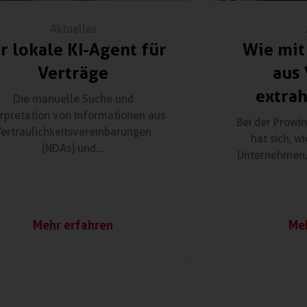
Aktuelles
r lokale KI-Agent für
Wie mit
Verträge
aus 
extra
Die manuelle Suche und
erpretation von Informationen aus
Bei der Prowi
ertraulichkeitsvereinbarungen
hat sich, w
(NDAs) und...
Unternehmen, ü
Mehr erfahren
Meh