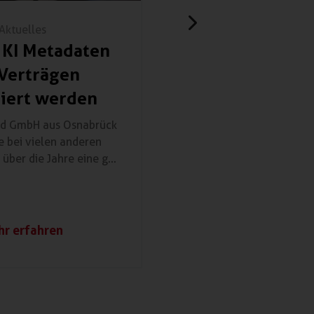
Aktuelles
Praxisbeispie
 KI Metadaten
Smarte
Verträgen
Finanzentsche
hiert werden
für die Wirtsc
Künstlicher Int
nd GmbH aus Osnabrück
ie bei vielen anderen
Eine KI-gestützte Liquid
ber die Jahre eine g...
deckt verborgene Zus
auf und ermöglicht präz
r erfahren
Mehr erfahr