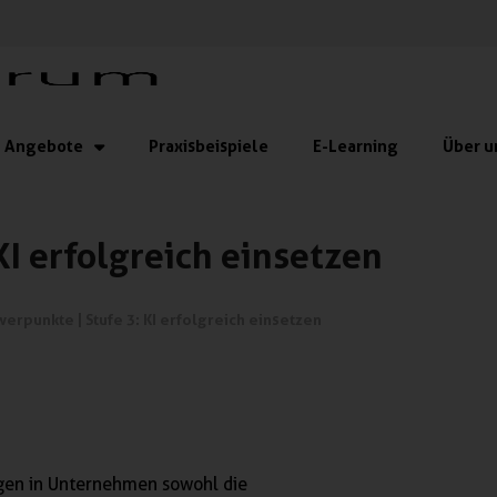
Angebote
Praxisbeispiele
E-Learning
Über u
KI erfolgreich einsetzen
werpunkte
|
Stufe 3: KI erfolgreich einsetzen
ngen in Unternehmen sowohl die