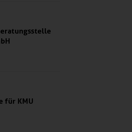
Beratungsstelle
mbH
te für KMU