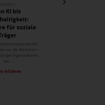
Aktuelles
Aktuelles
n KI bis
Wirtschaft
haltigkeit:
Niedersach
e für soziale
Digitalisieru
Träger
voran
Transformation betrifft
Die Digitalisierungsumf
ehr nur die Wirtschaft –
Deutschen Industr
ützige Organisationen,
Handelskammer (DIHK)
soz...
erneut...
r erfahren
Mehr erfahr