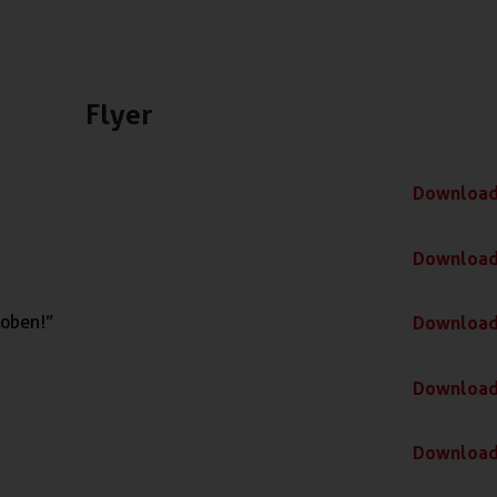
Flyer
Downloa
Downloa
roben!”
Downloa
Downloa
Downloa