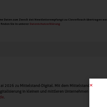
ine Daten zum Zweck des Newsletterempfangs zu CleverReach übertragen we
finden Sie in unserer
Datenschutzerklärung
i 2026 zu Mittelstand-Digital. Mit dem Mittelstand-Digital N
igitalisierung in kleinen und mittleren Unternehmen und dem
.de
.