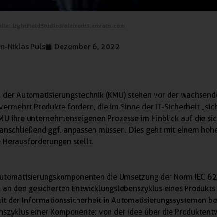
lle: LightFieldStudios/elements.envato.com
n-Niklas Puls
Dezember 6, 2022
ch der Automatisierungstechnik (KMU) stehen vor der wachsend
rmehrt Produkte fordern, die im Sinne der IT-Sicherheit „sic
KMU ihre unternehmenseigenen Prozesse im Hinblick auf die si
 anschließend ggf. anpassen müssen. Dies geht mit einem hoh
 Herausforderungen stellt.
 Automatisierungskomponenten die Umsetzung der Norm IEC 6
an den gesicherten Entwicklungslebenszyklus eines Produkts u
it der Informationssicherheit in Automatisierungssystemen be
szyklus einer Komponente: von der Idee über die Produktent