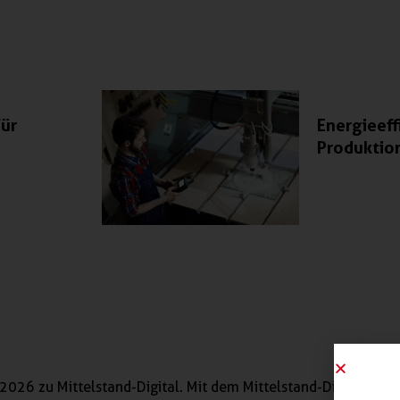
für
Energieeff
Produktio
2026 zu Mittelstand-Digital. Mit dem Mittelstand-Digital Netz