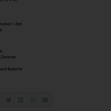
 wobei 1 den
re
nd
l Zentrum
 und Bedarfe