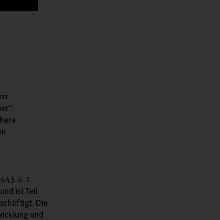
en
her“
chere
en
2443-4-1
nd ist Teil
schäftigt. Die
wicklung und