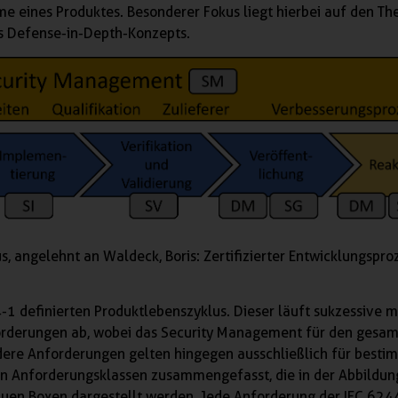
me eines Produktes. Besonderer Fokus liegt hierbei auf den T
es Defense-in-Depth-Konzepts.
s, angelehnt an Waldeck, Boris: Zertifizierter Entwicklungspro
-1 definierten Produktlebenszyklus. Dieser läuft sukzessive m
orderungen ab, wobei das Security Management für den gesa
ndere Anforderungen gelten hingegen ausschließlich für besti
n Anforderungsklassen zusammengefasst, die in der Abbildung
uen Boxen dargestellt werden. Jede Anforderung der IEC 6244