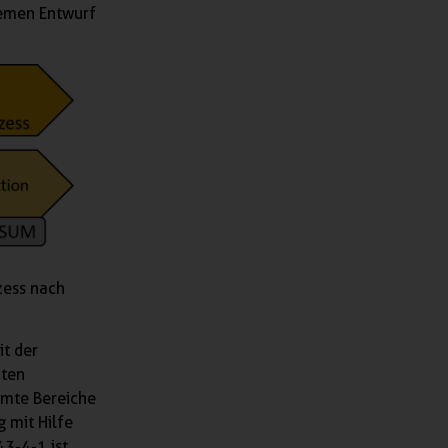
hemen Entwurf
zess nach
it der
mten
mmte Bereiche
 mit Hilfe
3-4-1 ist