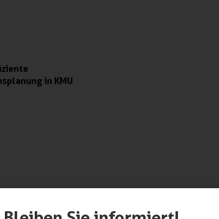
iziente
nsplanung in KMU
Bleiben Sie informiert!
werk unterstützt