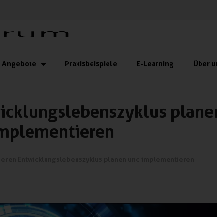
Angebote
Praxisbeispiele
E-Learning
Über u
wicklungslebenszyklus plane
mplementieren
cheren Entwicklungslebenszyklus planen und implementieren