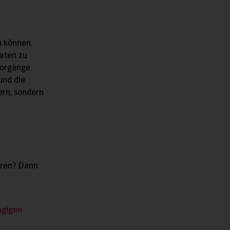
n können,
daten zu
vorgänge
und die
ern, sondern
hren? Dann
ngigen