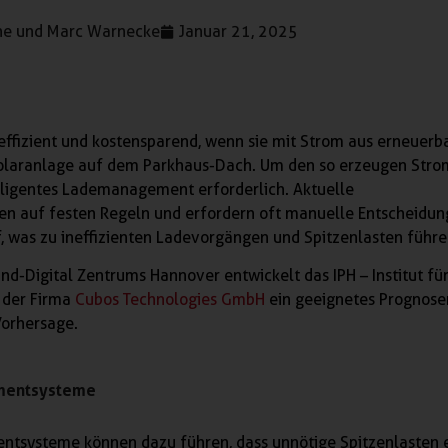
ne und Marc Warnecke
Januar 21, 2025
ffizient und kostensparend, wenn sie mit Strom aus erneuerb
Solaranlage auf dem Parkhaus-Dach. Um den so erzeugen Stro
telligentes Lademanagement erforderlich. Aktuelle
n auf festen Regeln und erfordern oft manuelle Entscheidun
f, was zu ineffizienten Ladevorgängen und Spitzenlasten führe
and-Digital Zentrums Hannover entwickelt das IPH – Institut für
 der Firma
Cubos Technologies GmbH
ein geeignetes Prognose
Vorhersage.
mentsysteme
tsysteme können dazu führen, dass unnötige Spitzenlasten 