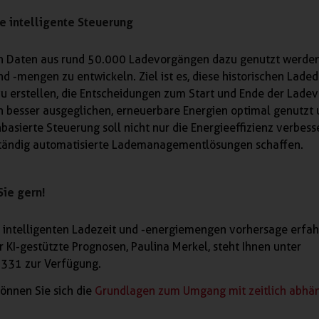
ie intelligente Steuerung
ten Daten aus rund 50.000 Ladevorgängen dazu genutzt werde
d -mengen zu entwickeln. Ziel ist es, diese historischen Lade
zu erstellen, die Entscheidungen zum Start und Ende der Lade
en besser ausgeglichen, erneuerbare Energien optimal genutzt 
basierte Steuerung soll nicht nur die Energieeffizienz verbess
lständig automatisierte Lademanagementlösungen schaffen.
Sie gern!
 intelligenten Ladezeit und -energiemengen vorhersage erfa
r KI-gestützte Prognosen, Paulina Merkel, steht Ihnen unter
331 zur Verfügung.
önnen Sie sich die
Grundlagen zum Umgang mit zeitlich abhä