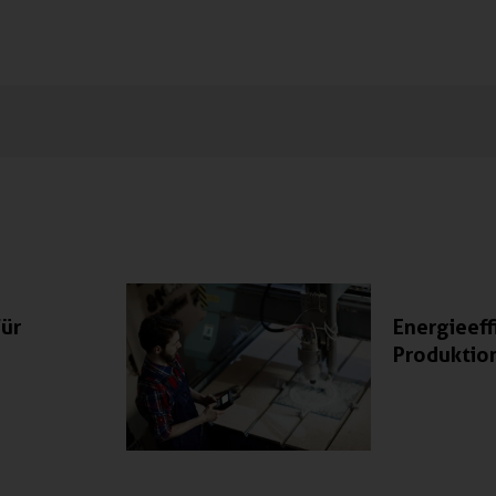
für
Energieeff
Produktio