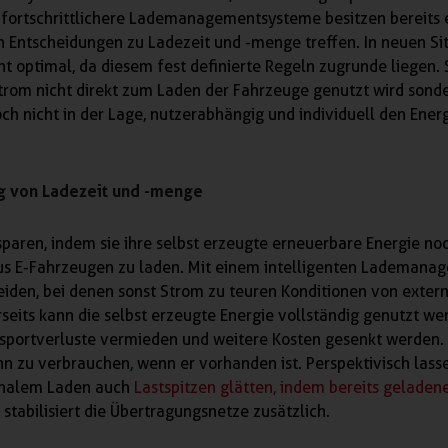
fortschrittlichere Lademanagementsysteme besitzen bereits 
gen Entscheidungen zu Ladezeit und -menge treffen. In neuen Si
t optimal, da diesem fest definierte Regeln zugrunde liegen. 
rom nicht direkt zum Laden der Fahrzeuge genutzt wird sonde
och nicht in der Lage, nutzerabhängig und individuell den Ene
ng von Ladezeit und -menge
ren, indem sie ihre selbst erzeugte erneuerbare Energie noch
aus E-Fahrzeugen zu laden. Mit einem intelligenten Lademana
meiden, bei denen sonst Strom zu teuren Konditionen von exter
eits kann die selbst erzeugte Energie vollständig genutzt we
nsportverluste vermieden und weitere Kosten gesenkt werden.
n zu verbrauchen, wenn er vorhanden ist. Perspektivisch lass
onalem Laden auch
Lastspitzen glätten, indem bereits geladen
stabilisiert die Übertragungsnetze zusätzlich.