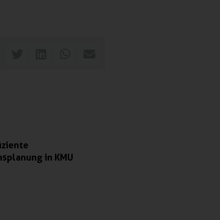
iziente
nsplanung in KMU