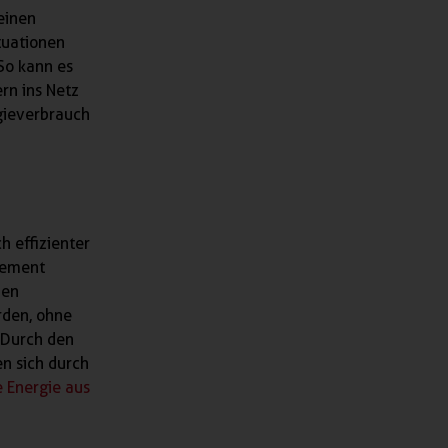
einen
tuationen
So kann es
rn ins Netz
rgieverbrauch
 effizienter
gement
nen
rden, ohne
 Durch den
en sich durch
e Energie aus