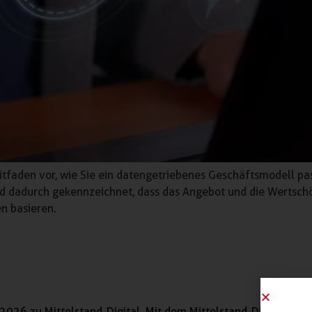
Leitfaden vor, wie Sie ein datengetriebenes Geschäftsmodell 
d dadurch gekennzeichnet, dass das Angebot und die Wertsch
n basieren.
2026 zu Mittelstand-Digital. Mit dem Mittelstand-Digital Netz