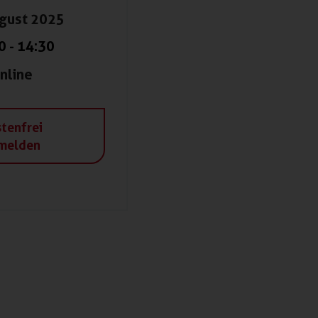
ugust 2025
0
-
14:30
nline
tenfrei
melden