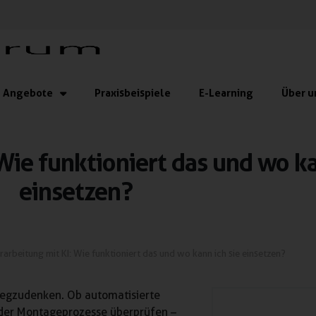
Angebote
Praxisbeispiele
E-Learning
Über u
Wie funktioniert das und wo ka
einsetzen?
rarbeitung mit KI: Wie funktioniert das und wo kann ich sie einsetzen?
 wegzudenken. Ob automatisierte
oder Montageprozesse überprüfen –