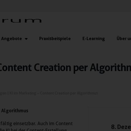
Angebote
Praxisbeispiele
E-Learning
Über u
Content Creation per Algorith
ngen
|
KI im Marketing – Content Creation per Algorithmus
r Algorithmus
fältig einsetzbar. Auch im Content
8. Dez
ie KI bei der Content-Erstellung