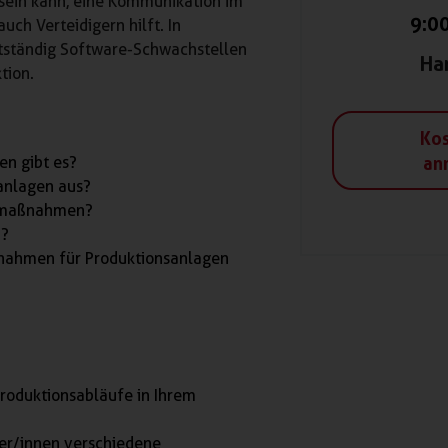
 sein kann, eine Kommunikation im
9:0
ch Verteidigern hilft. In
stständig Software-Schwachstellen
Ha
tion.
Kos
an
en gibt es?
sanlagen aus?
tzmaßnahmen?
n?
nahmen für Produktionsanlagen
roduktionsabläufe in Ihrem
ter/innen verschiedene