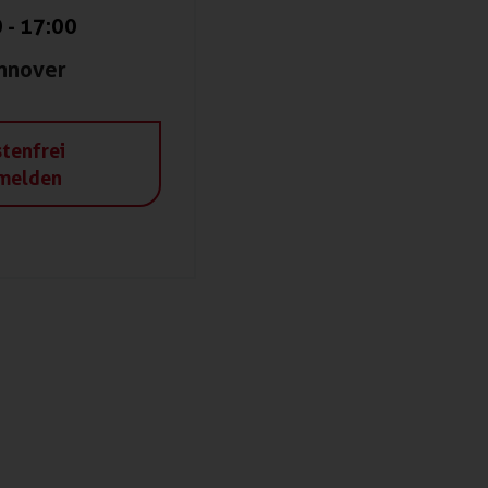
0
-
17:00
nnover
tenfrei
melden