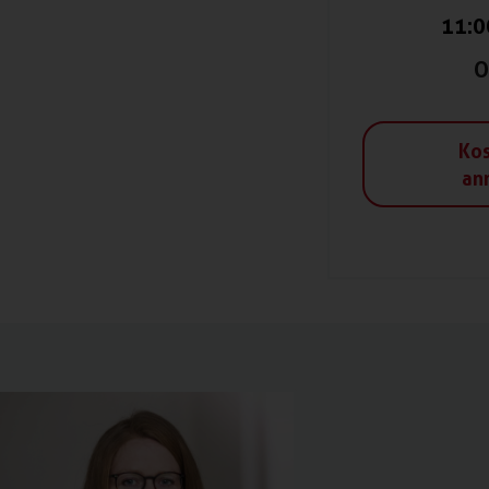
11:0
O
Kos
an