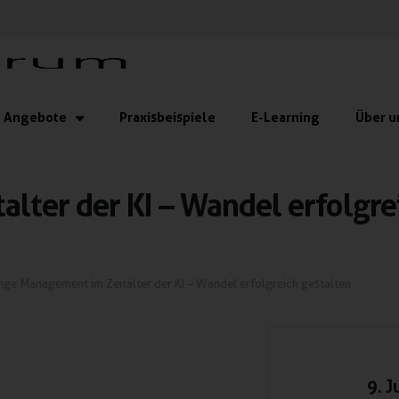
Angebote
Praxisbeispiele
E-Learning
Über u
ter der KI – Wandel erfolgre
ge Management im Zeitalter der KI – Wandel erfolgreich gestalten
9. J