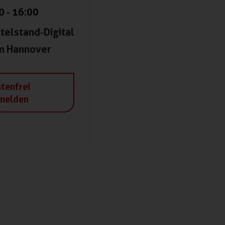
0
-
16:00
telstand-Digital
m Hannover
tenfrei
melden