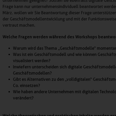
Unternehmen geeignet? Sollten sie ebenfalls digitale Gesc
Frage kann nur unternehmensindividuell beantwortet werde
März. wollen wir Sie Beantwortung dieser Frage unterstütze
der Geschäftsmodellentwicklung und mit der Funktionsweise
vertraut machen.
Welche Fragen werden während des Workshops beantwo
Warum wird das Thema „Geschäftsmodelle“ momentan s
Was ist ein Geschäftsmodell und wie können Geschäfts
visualisiert werden?
Inwiefern unterscheiden sich digitale Geschäftsmodel
Geschäftsmodellen?
Gibt es Alternativen zu den „volldigitalen“ Geschäftsm
Co. einsetzen?
Wie haben andere Unternehmen mit digitalen Technolo
verändert?
Welche theoretischen und praktischen Inhalte werden er