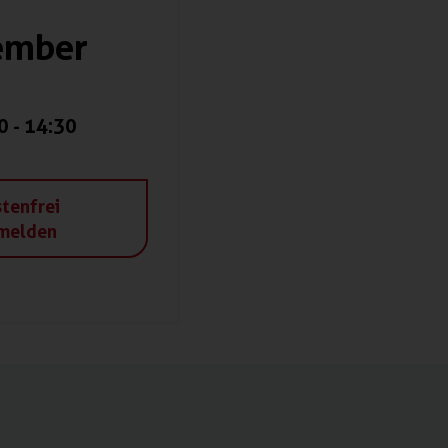
ember
0
-
14:30
tenfrei
melden