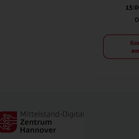
15:0
O
Kos
an