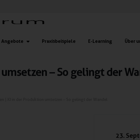
Angebote
Praxisbeispiele
E-Learning
Über u
n umsetzen – So gelingt der W
gen
|
KI in der Produktion umsetzen – So gelingt der Wandel
23. Sep