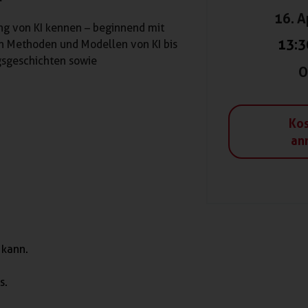
16. A
ng von KI kennen – beginnend mit
13:3
n Methoden und Modellen von KI bis
gsgeschichten sowie
O
Kos
an
 kann.
s.