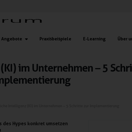
Angebote
Praxisbeispiele
E-Learning
Über u
 (KI) im Unternehmen – 5 Schri
mplementierung
iche Intelligenz (KI) im Unternehmen – 5 Schritte zur Implementierung
eits des Hypes konkret umsetzen
!