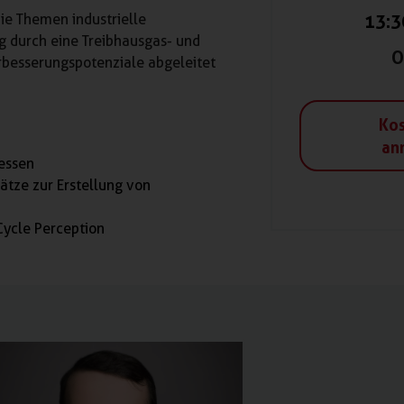
ie Themen industrielle
13:3
g durch eine Treibhausgas- und
O
rbesserungspotenziale abgeleitet
Kos
an
zessen
tze zur Erstellung von
Cycle Perception