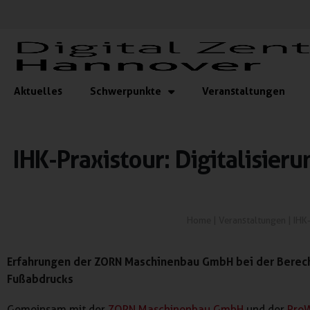
Aktuelles
Schwerpunkte
Veranstaltungen
IHK-Praxistour: Digitalisier
Home
|
Veranstaltungen
|
IHK-
Erfahrungen der ZORN Maschinenbau GmbH bei der Berec
Fußabdrucks
Gemeinsam mit der
ZORN Maschinenbau GmbH
und der
Pro