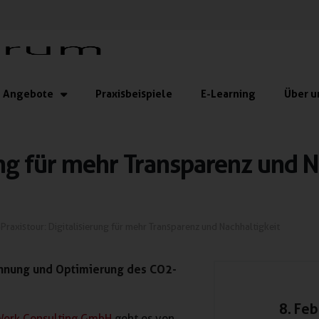
Angebote
Praxisbeispiele
E-Learning
Über u
ung für mehr Transparenz und N
Praxistour: Digitalisierung für mehr Transparenz und Nachhaltigkeit
hnung und Optimierung des CO2-
8. Fe
Werk Consulting GmbH
geht es von