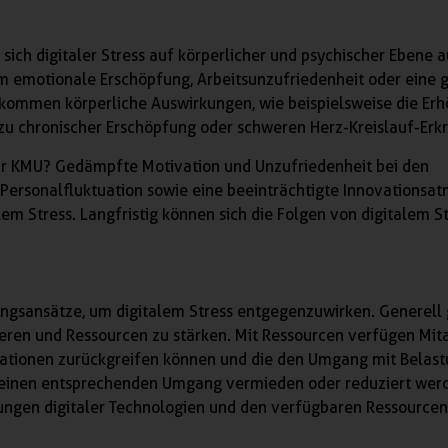
sich digitaler Stress auf körperlicher und psychischer Ebene 
m emotionale Erschöpfung, Arbeitsunzufriedenheit oder eine 
ommen körperliche Auswirkungen, wie beispielsweise die Er
n zu chronischer Erschöpfung oder schweren Herz-Kreislauf-Er
ür KMU? Gedämpfte Motivation und Unzufriedenheit bei den
Personalfluktuation sowie eine beeinträchtigte Innovationsa
em Stress. Langfristig können sich die Folgen von digitalem S
ungsansätze, um digitalem Stress entgegenzuwirken. Generell gi
ieren und Ressourcen zu stärken. Mit Ressourcen verfügen Mit
ituationen zurückgreifen können und die den Umgang mit Belas
 einen entsprechenden Umgang vermieden oder reduziert werde
ungen digitaler Technologien und den verfügbaren Ressourcen