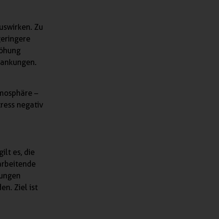
auswirken. Zu
geringere
höhung
krankungen.
tmosphäre –
tress negativ
lt es, die
arbeitende
tungen
n. Ziel ist