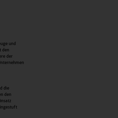
euge und
t den
ere der
e Unternehmen
d die
en den
insatz
eingestuft