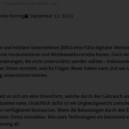
rawpixel/elements.envato.com
onie Hormig
September 12, 2023
ne und mittlere Unternehmen (KMU) eine Fülle digitaler Werkz
esse revolutionieren und Wettbewerbsvorteile bieten. Doch mi
derungen, die nicht unterschätzt werden sollten – insbesond
italer Stress entsteht, welche Folgen dieser haben kann und wi
ng unterstützen können.
elt es sich um eine Stressform, welche durch den Gebrauch un
tstehen kann. Ursächlich dafür ist ein Ungleichgewicht zwisch
en verfügbaren Ressourcen. Wenn die Belastungen durch den E
italer Stress entstehen. Wie stark Technologien als belastend 
hmung ab.