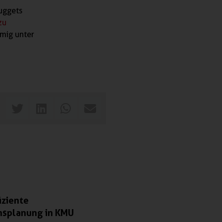
nuggets
zu
rmig unter
iziente
nsplanung in KMU