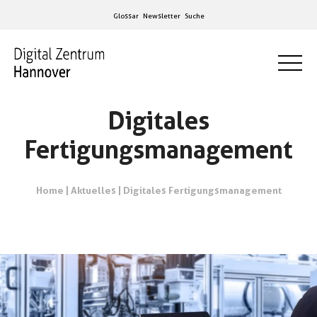
Glossar
Newsletter
Suche
Digitales
Fertigungsmanagement
Home
|
Aktuelles
|
Digitales Fertigungsmanagement