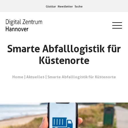
Glossar
Newsletter
Suche
Smarte Abfalllogistik für
Küstenorte
Home
|
Aktuelles
|
Smarte Abfalllogistik für Küstenorte